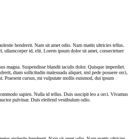
lestie hendrerit. Nam sit amet odio. Nam mattis ultricies tellus.
l, ullamcorper id, elit. Lorem ipsum dolor sit amet, consectetuer
sus magna. Suspendisse blandit iaculis dolor. Quisque imperdiet.
erit, diam sollicitudin malesuada aliquet, nisl pede posuere orci,
est. Praesent cursus, mi vulputate mollis euismod, dui ipsum
 commodo sapien. Nulla id tellus. Duis suscipit leo a orci. Vivamus
uctor pulvinar. Duis eleifend vestibulum odio.
metus molestie hendrerit. Nam sit amet odio. Nam mattis ultricies