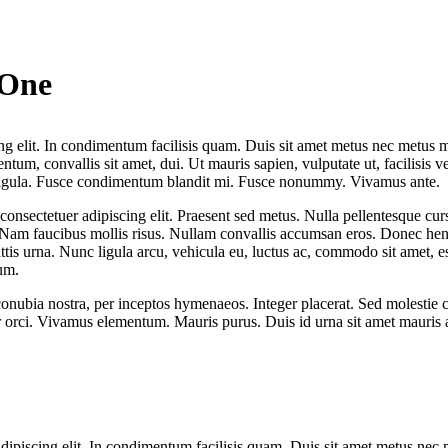
 One
g elit. In condimentum facilisis quam. Duis sit amet metus nec metus mo
um, convallis sit amet, dui. Ut mauris sapien, vulputate ut, facilisis ve
 ligula. Fusce condimentum blandit mi. Fusce nonummy. Vivamus ante.
nsectetuer adipiscing elit. Praesent sed metus. Nulla pellentesque cur
 Nam faucibus mollis risus. Nullam convallis accumsan eros. Donec hendr
mattis urna. Nunc ligula arcu, vehicula eu, luctus ac, commodo sit amet, 
um.
r conubia nostra, per inceptos hymenaeos. Integer placerat. Sed molestie
 orci. Vivamus elementum. Mauris purus. Duis id urna sit amet mauris a
dipiscing elit. In condimentum facilisis quam. Duis sit amet metus nec 