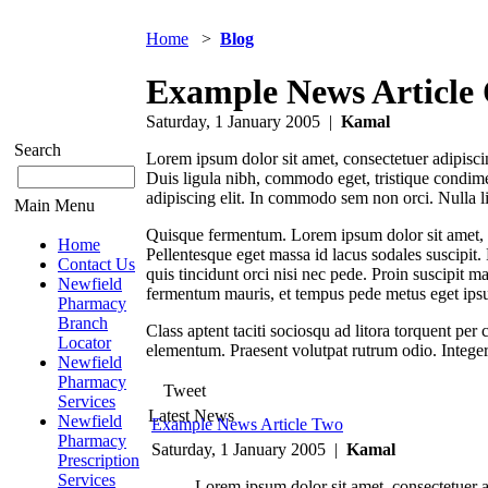
Home
>
Blog
Example News Article
Saturday, 1 January 2005 |
Kamal
Search
Lorem ipsum dolor sit amet, consectetuer adipiscin
Duis ligula nibh, commodo eget, tristique condiment
adipiscing elit. In commodo sem non orci. Nulla
Main Menu
Quisque fermentum. Lorem ipsum dolor sit amet, co
Home
Pellentesque eget massa id lacus sodales suscipit.
Contact Us
quis tincidunt orci nisi nec pede. Proin suscipit 
Newfield
fermentum mauris, et tempus pede metus eget ips
Pharmacy
Branch
Class aptent taciti sociosqu ad litora torquent pe
Locator
elementum. Praesent volutpat rutrum odio. Integer
Newfield
Pharmacy
Tweet
Services
Latest News
Newfield
Example News Article Two
Pharmacy
Saturday, 1 January 2005 |
Kamal
Prescription
Services
Lorem ipsum dolor sit amet, consectetuer a